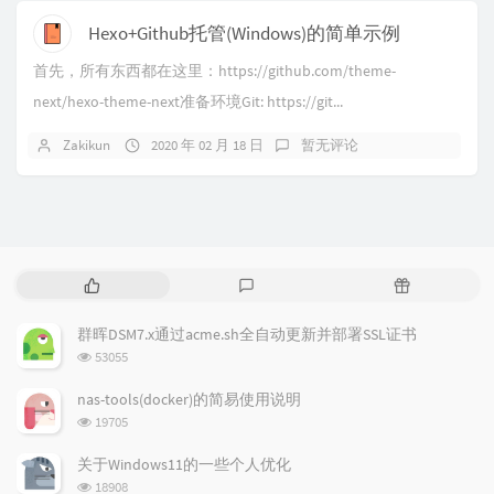
Hexo+Github托管(Windows)的简单示例
首先，所有东西都在这里：https://github.com/theme-
next/hexo-theme-next准备环境Git: https://git...
Zakikun
2020 年 02 月 18 日
暂无评论
热
最
随
门
新
机
文
评
文
群晖DSM7.x通过acme.sh全自动更新并部署SSL证书
章
论
章
浏
53055
览
次
nas-tools(docker)的简易使用说明
数:
浏
19705
览
次
关于Windows11的一些个人优化
数:
浏
18908