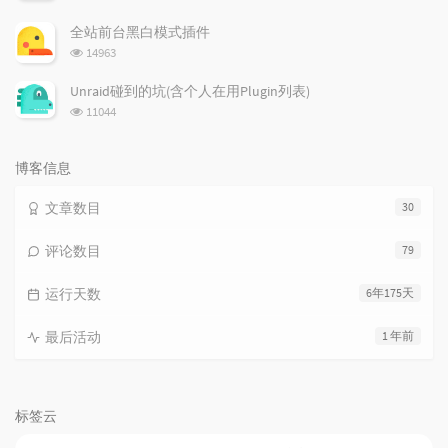
览
次
全站前台黑白模式插件
数:
浏
14963
览
次
Unraid碰到的坑(含个人在用Plugin列表)
数:
浏
11044
览
次
数:
博客信息
文章数目
30
评论数目
79
运行天数
6年175天
最后活动
1 年前
标签云