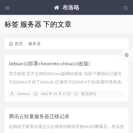
布洛咯
标签 服务器 下的文章
首页
服务器
Debian11部署chevereto-china(v3改版)
官方链接 官方文档民间China版网站链接 (实际下载地址已被官
方以DMCA干掉了)Github (已被官方以DMCA干掉)部署环境系统:
Debian ...
Zakikun
2022 年 03 月 17 日
暂无评论
腾讯云轻量服务器迁移记录
起因由于家里出现过几次偶发性断电导致NAS闪断重启，然后急