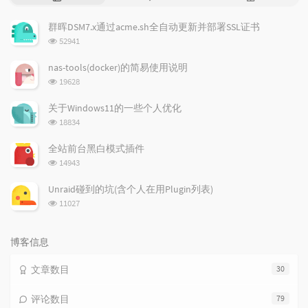
门
新
机
文
评
文
群晖DSM7.x通过acme.sh全自动更新并部署SSL证书
章
论
章
浏
52941
览
次
nas-tools(docker)的简易使用说明
数:
浏
19628
览
次
关于Windows11的一些个人优化
数:
浏
18834
览
次
全站前台黑白模式插件
数:
浏
14943
览
次
Unraid碰到的坑(含个人在用Plugin列表)
数:
浏
11027
览
次
数:
博客信息
文章数目
30
评论数目
79