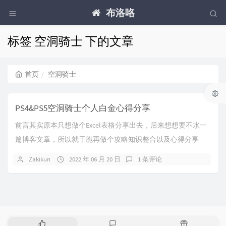
布洛咯
标签 空洞骑士 下的文章
首页
空洞骑士
PS4&PS5空洞骑士个人白金心得分享
前言其实原本只想做个Excel表格分享出去，后来想想要不水一
篇博客文章，所以就干脆再做个攻略知识整合以及心得分享
了，地图相关的高清版都在表格内，有意自取。...
Zakikun
2022 年 06 月 20 日
1 条评论
热
最
随