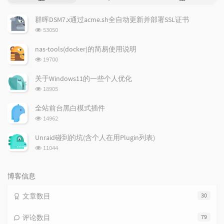
门
新
机
文
评
文
群晖DSM7.x通过acme.sh全自动更新并部署SSL证书
章
论
章
浏
53050
览
次
nas-tools(docker)的简易使用说明
数:
浏
19700
览
次
关于Windows11的一些个人优化
数:
浏
18905
览
次
全站前台黑白模式插件
数:
浏
14962
览
次
Unraid碰到的坑(含个人在用Plugin列表)
数:
浏
11044
览
次
数:
博客信息
文章数目
30
评论数目
79