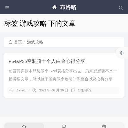
布洛咯
标签 游戏攻略 下的文章
首页
游戏攻略
PS4&PS5空洞骑士个人白金心得分享
前言其实原本只想做个Excel表格分享出去，后来想想要不水一
篇博客文章，所以就干脆再做个攻略知识整合以及心得分享
了，地图相关的高清版都在表格内，有意自取。...
Zakikun
2022 年 06 月 20 日
1 条评论
热
最
随