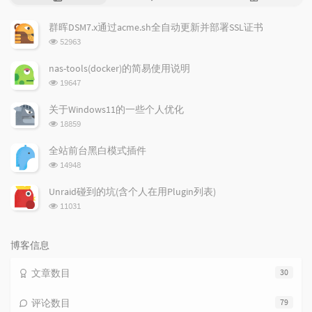
门
新
机
文
评
文
群晖DSM7.x通过acme.sh全自动更新并部署SSL证书
章
论
章
浏
52963
览
次
nas-tools(docker)的简易使用说明
数:
浏
19647
览
次
关于Windows11的一些个人优化
数:
浏
18859
览
次
全站前台黑白模式插件
数:
浏
14948
览
次
Unraid碰到的坑(含个人在用Plugin列表)
数:
浏
11031
览
次
数:
博客信息
文章数目
30
评论数目
79