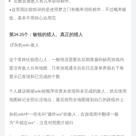
击败普通敌人有几率获得精华。
★这里我比较惊讶的是使用梦之门有概率消耗精华，不过概率极
低，基本不用担心会用完
第24-25个：敏锐的猎人、真正的猎人
灰机wiki-敌人
这个奖杯比较恶心人，一般情况需要在后期查漏补缺而游戏内
置没有敌人分布地图，只有游戏通关后在日志菜单界面右下角
显示已发现和已完成的个数
个人建议根据wiki按顺序排查未发现和未完成的敌人，然后使用
地图标记全部出没地点，最后按照全地图规划自己的路线补上
灰机wiki中一些名叫"爆炸xxx"的敌人，在游戏简中翻译一般
为"不稳定xxx"，注意对照图片就行