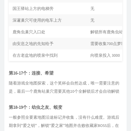
国王驿站上方的电梯旁
无
深邃巢穴可使用的电车上方
无
鹿角虫巢穴入口处
解锁所有鹿角虫站
由安息之地的先知给予
需要收集700点梦境精
在古老盆地的喷泉中找到
向喷泉投入 ‍3000
第16-17个：连接、希望
随着游戏全地图探索，这个奖杯会自然达成，唯一需要注意的
是，最后一个鹿角站巢穴需要其他10个全解锁后才会自动解锁
第18-19个：幼虫之友、蜕变
一般参照全要素地图沿途标记并收集，没有什么难度。游戏后
期拿到"爱之钥"，解锁"爱之家"地图并击败收藏家BOSS后，在