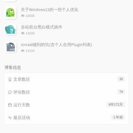
览
次
关于Windows11的一些个人优化
数:
浏
18808
览
次
全站前台黑白模式插件
数:
浏
14939
览
次
Unraid碰到的坑(含个人在用Plugin列表)
数:
浏
11024
览
次
数:
博客信息
文章数目
30
评论数目
79
运行天数
6年172天
最后活动
1 年前