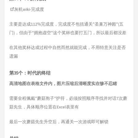
灰机wiki-完成度
主要是达成112%完成度，完成度不包括通关"圣巢万神殿"(五
门)，但由于"拥抱虚空"这个奖杯也要打五门，所以最后都没差
在其他奖杯达成过程中自然而然就能完成，不用特意关注是否
遗漏
第35个：时代的终结
高清地图在表格文件内，图片压缩后清晰度实在惨不忍睹
需要全程佩戴"蘑菇孢子"护符，必须按照顺序寻找并对话7次蘑
菇先生，具体顺序位置在Excel表里有
最后一次蘑菇先生升空后，再通关一次游戏即可解锁