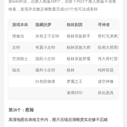
如wiki所说，总敌人图鉴168个，去除下列21个敌人图鉴不需要
收集，发现并击败足够数量完成157个也可达成奖杯
游戏本体
隐藏的梦
格林剧团
寻神者
维修虫
灰色王子左特
格林亲族新手
骨钉兄弟奥罗与
左特
有翼小左特
格林亲族大师
绘画大师席奥
空洞骑士
跳跃小左特
格林亲族梦魇
伟大骨钉贤者斯
辐光
爆炸小左特
格林
纯粹容器
白色防御者
梦魇之王
虚空神像
束缚封印
风化面具
第26个：慰藉
高清地图在表格文件内，图片压缩后清晰度实在惨不忍睹