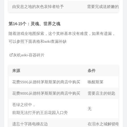
由安息之地的灰色哀悼者给予
需要完成送娇嫩的花的
第14-15个：灵魂、世界之魂
随着游戏全地图探索，这个奖杯基本没有难度，如果有遗漏，
可以参照下面表格和wiki查漏补缺
灰机wiki-容器碎片
来源
条件
花费‍550G从德特茅斯斯莱的商店中购买
唤醒斯莱
花费‍900G从德特茅斯斯莱的商店中购买
需要店主的钥匙
苍绿之径中，
无
前期无法打开的王后花园入口旁
遗忘十字路电梯左边
在泪水之城解锁电梯