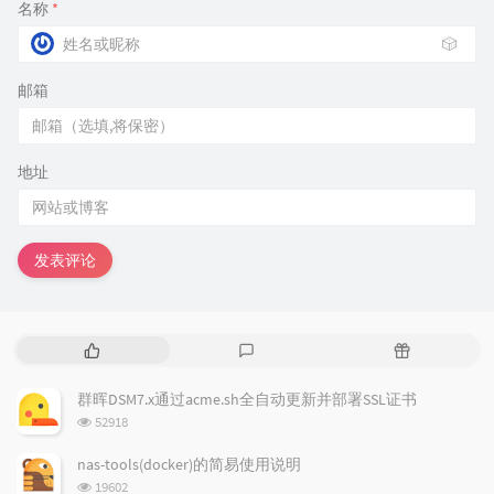
名称
*
🎲
邮箱
地址
发表评论
热
最
随
门
新
机
文
评
文
群晖DSM7.x通过acme.sh全自动更新并部署SSL证书
章
论
章
浏
52918
览
次
nas-tools(docker)的简易使用说明
数:
浏
19602