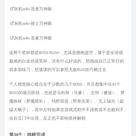
灰机wiki-贤者万神殿
灰机wiki-骑士万神殿
灰机wiki-圣巢万神殿
这两个奖杯都是BOSS RUSH，尤其是拥抱虚空，属于是全游戏
最难的白金劝退奖杯，没有什么好说的，想挑战自己正常打的
就多加练习，想逃课的可以参照无敌BUG技巧赖过去
个人感觉核心难点在于少数的几个BOSS，并且都集中在42个
BOSS的最后阶段，也就是马科斯（马爹）、左特（傻逼）、梦
魇格林（梦魇团长）、纯粹容器（野兽先辈）、无上辐光（超
猛大蛾子），其中左特如果在游戏流程中不拯救或不击败则不
会在五门中出现，反正也不影响奖杯解锁
第34个：纯粹完成