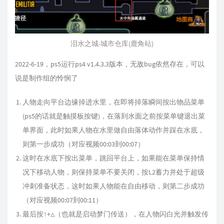
泪水之城-城市仓库(鹿角站)
2022-6-19，ps5运行ps4 v1.4.3.3版本，无敌bug依然存在，可以
说是制作组的怜悯了
人物走向平台边缘掉进水里，在即将掉落瞬间按出物品菜单
(ps5的话就是触摸板按键)，在落到水面之前按菜单键退出菜
单界面，此时如果人物在水里做自由落体动作并踩在水底，
则第一步成功（对应视频00:03到00:07）
这时在水底下按出菜单，跳回平台上，如果能在菜单保持情
况下移动人物，则保持菜单不要关闭，按L2蓄力并处于超级
冲刺准备状态，这时如果人物能在自由移动，则第二步成功
（对应视频00:07到00:11）
最后按↑+△（也就是启动梦门传送），在人物闪白光并触发传