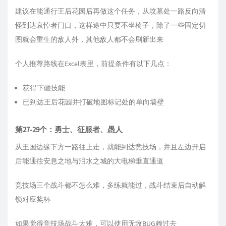
建议在能通行王后花园后再做这个任务，从坟墓处一路反向清
怪到达哀悼者门口，这样途中只要不坐椅子，除了一些固定切
图就会重生的敌人外，其他敌人都不会刷新出来
个人推荐路线在Excel表里，前提条件有以下几点：
获得下砸技能
已到达王后花园并打破地图标记处的单向墙壁
第27-29个：勇士、征服者、愚人
从王国边缘下方一路往上走，就能到达竞技场，并且左边开启
后能通往安息之地与泪水之城的大电梯垂直通道
竞技场三个战斗都不怎么难，多练就能过，战斗结束后自动解
锁对应奖杯
如果觉得竞技场战斗太难，可以使用无敌BUG赖过去