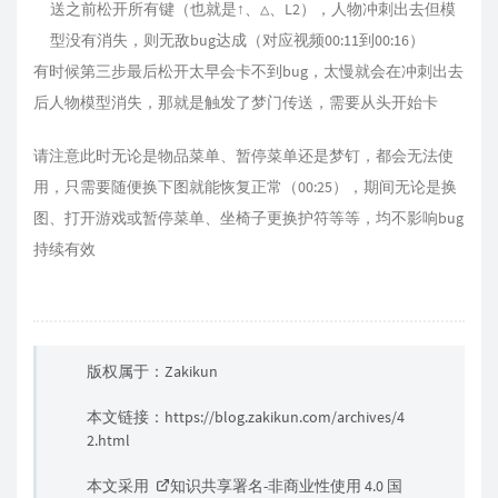
送之前松开所有键（也就是↑、△、L2），人物冲刺出去但模
型没有消失，则无敌bug达成（对应视频00:11到00:16）
有时候第三步最后松开太早会卡不到bug，太慢就会在冲刺出去
后人物模型消失，那就是触发了梦门传送，需要从头开始卡
请注意此时无论是物品菜单、暂停菜单还是梦钉，都会无法使
用，只需要随便换下图就能恢复正常（00:25），期间无论是换
图、打开游戏或暂停菜单、坐椅子更换护符等等，均不影响bug
持续有效
版权属于：Zakikun
本文链接：
https://blog.zakikun.com/archives/4
2.html
本文采用
知识共享署名-非商业性使用 4.0 国