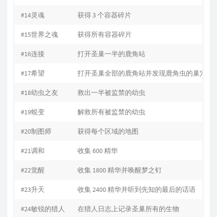
#14灵魂
获得 3 个容器碎片
#15世界之魂
获得所有容器碎片
#16连接
打开圣巢一半的鹿角站
#17希望
打开圣巢全部的鹿角站并发现鹿角虫的巢穴
#18幼虫之友
救出一半被监禁的幼虫
#19蜕变
解救所有被监禁的幼虫
#20制图师
获得每个区域的地图
#21调和
收集 600 精华
#22觉醒
收集 1800 精华并唤醒梦之钉
#23升天
收集 2400 精华并听到先知的最后的话语
#24敏锐的猎人
在猎人日志上记录圣巢所有的生物