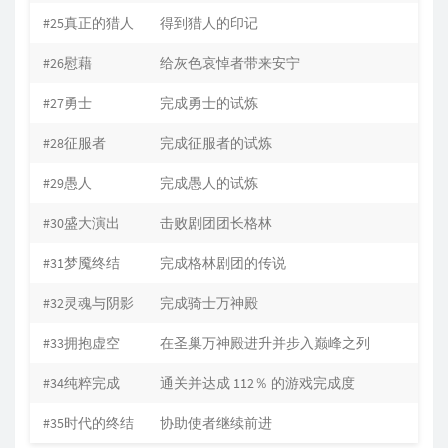
#25真正的猎人
得到猎人的印记
#26慰藉
给灰色哀悼者带来安宁
#27勇士
完成勇士的试炼
#28征服者
完成征服者的试炼
#29愚人
完成愚人的试炼
#30盛大演出
击败剧团团长格林
#31梦魇终结
完成格林剧团的传说
#32灵魂与阴影
完成骑士万神殿
#33拥抱虚空
在圣巢万神殿进升并步入巅峰之列
#34纯粹完成
通关并达成 112％ 的游戏完成度
#35时代的终结
协助使者继续前进