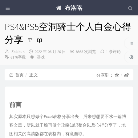
布洛咯
PS4&PS5空洞骑士个人白金心得
分享
博
发
Zakikun
2022 年 06 月 20 日
8868 次浏览
1 条评论
主：
布
分
8176字数
游戏
时
类：
间：
首页
正文
分享到：
前言
其实原本只想做个Excel表格分享出去，后来想想要不水一篇博
客文章，所以就干脆再做个攻略知识整合以及心得分享了，地
图相关的高清版都在表格内，有意自取。