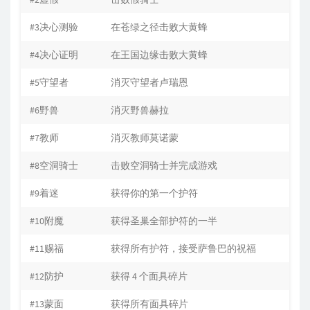
#3决心测验
在苍绿之径击败大黄蜂
#4决心证明
在王国边缘击败大黄蜂
#5守望者
消灭守望者卢瑞恩
#6野兽
消灭野兽赫拉
#7教师
消灭教师莫诺蒙
#8空洞骑士
击败空洞骑士并完成游戏
#9着迷
获得你的第一个护符
#10附魔
获得圣巢全部护符的一半
#11赐福
获得所有护符，接受萨鲁巴的祝福
#12防护
获得 4 个面具碎片
#13蒙面
获得所有面具碎片