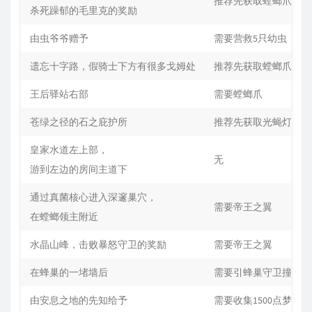
推荐先获取螳螂爪
杀死躁郁的毛里克的奖励
由虫爷爷赠予
需要营救5只幼虫
遗忘十字路，假骑士下方有很多戈姆处
推荐先获取螳螂爪
王后驿站右部
需要螳螂爪
苍绿之径的石之庇护所
推荐先获取光蝇灯笼
皇家水道左上部，
无
游到左边的房间主道下
通过真菌核心进入深邃巢穴，
需要帝王之翼
在螳螂领主附近
水晶山峰，击败暴怒守卫的奖励
需要帝王之翼
在蜂巢的一堵墙后
需要引蜂巢守卫撞碎墙
由安息之地的先知给予
需要收集1500点梦境