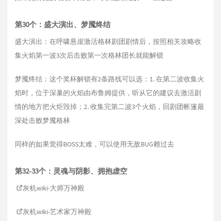
第30个：盛大演出、梦魇终结
盛大演出：在呼啸悬崖激活格林剧团剧情后，按照相关攻略收
集火焰第一波3次后击败第一次格林团长就能解锁
梦魇终结：这个奖杯解锁有2条路线可以选：1. 在第二波收集火
焰时，位于深巢的火焰由布鲁姆提供，听从它的建议去激活剧
情的地方把火炬毁掉；2. 收集完第二波3个火焰，回剧团帐篷最
深处击败梦魇格林
同样的如果觉得BOSS太难，可以使用无敌BUG赖过去
第32-33个：灵魂与阴影、拥抱虚空
灰机wiki-大师万神殿
灰机wiki-艺术家万神殿