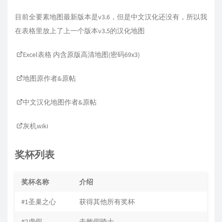
目前全要素地图最新版本是v3.6，但是中文汉化还没有，所以我
在表格里放上了上一个版本v3.5的汉化地图
Excel表格 内含原版高清地图(密码69x3)
地图原作者&原帖
中文汉化地图作者&原帖
灰机wiki
奖杯列表
奖杯名称
介绍
#1圣巢之心
获得其他所有奖杯
#2虚假
击败假骑士