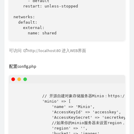
      - default

    restart: unless-stopped

networks:

  default:

    external:

      name: shared
可访问
http://localhost:80
进入WEB界面
配置config.php
            // 开源自建对象存储服务器Minio：https://githu
            'minio' => [

                'name' => 'Minio',

                'AccessKeyId' => 'accesskey',

                'AccessKeySecret' => 'secretkey',

                //如果你的minio服务器未设置region，那就
                'region' => '',

                'bucket' => 'images',
