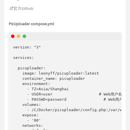
官方Github
PicUploader compose.yml
version: "3"

services:

  picuploader:

    image: leonyff/picuploader:latest

    container_name: picuploader

    environment:

      - TZ=Asia/Shanghai

      - USER=user                    # Web用户名

      - PASSWD=password                # Web用户密码
    volumes:

      - /C/Docker/picuploader/config.php:/var/ww
    expose:

      - '80'

    networks:
