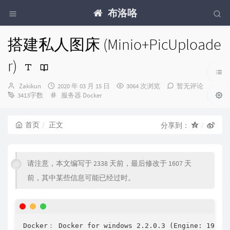
布洛咯
搭建私人图床 (Minio+PicUploade
r)
博
发
Zakikun
2020 年 03 月 15 日
3064 次浏览
暂无评论
主：
布
分
3413字数
服务器
Docker
时
类：
间：
首页
正文
分享到：
请注意，本文编写于 2338 天前，最后修改于 1607 天
前，其中某些信息可能已经过时。
Docker： Docker for windows 2.2.0.3 (Engine: 19.03.