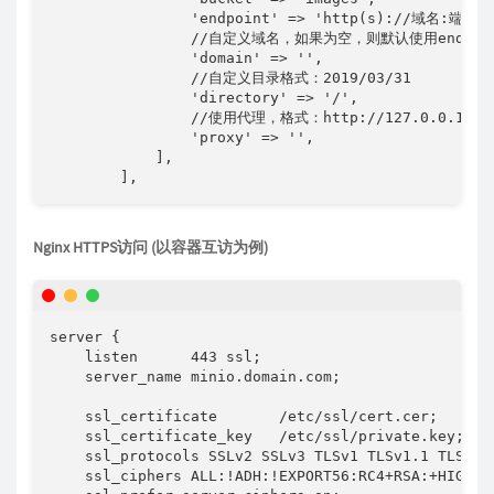
                'endpoint' => 'http(s)://域名:端口',
                //自定义域名，如果为空，则默认使用endpoi
                'domain' => '',

                //自定义目录格式：2019/03/31

                'directory' => '/',

                //使用代理，格式：http://127.0.0.1:108
                'proxy' => '',

            ],

        ],
Nginx HTTPS访问 (以容器互访为例)
server {

    listen      443 ssl;

    server_name minio.domain.com;               
    ssl_certificate       /etc/ssl/cert.cer;     
    ssl_certificate_key   /etc/ssl/private.key;  
    ssl_protocols SSLv2 SSLv3 TLSv1 TLSv1.1 TLSv1.2
    ssl_ciphers ALL:!ADH:!EXPORT56:RC4+RSA:+HIGH:+M