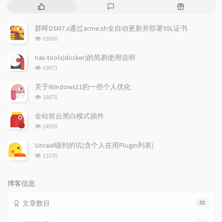
热
最
随
门
新
机
文
评
文
群晖DSM7.x通过acme.sh全自动更新并部署SSL证书
章
论
章
浏
53000
览
次
nas-tools(docker)的简易使用说明
数:
浏
19671
览
次
关于Windows11的一些个人优化
数:
浏
18875
览
次
全站前台黑白模式插件
数:
浏
14955
览
次
Unraid碰到的坑(含个人在用Plugin列表)
数:
浏
11035
览
次
数:
博客信息
文章数目
30