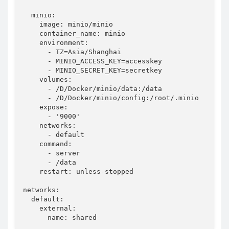
  minio:

    image: minio/minio

    container_name: minio

    environment:

      - TZ=Asia/Shanghai

      - MINIO_ACCESS_KEY=accesskey              
      - MINIO_SECRET_KEY=secretkey               
    volumes:

      - /D/Docker/minio/data:/data               
      - /D/Docker/minio/config:/root/.minio      
    expose:

      - '9000'

    networks:

      - default

    command:

      - server

      - /data

    restart: unless-stopped

networks:

  default:

    external:

      name: shared