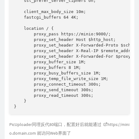
    ssl_prefer_server_ciphers on;

    client_max_body_size 10m;

    fastcgi_buffers 64 4K;

    location / {

        proxy_pass https://minio:9000/;        
        proxy_set_header Host $http_host;

        proxy_set_header X-Forwarded-Proto $scheme;
        proxy_set_header X-Real-IP $remote_addr;

        proxy_set_header X-Forwarded-For $proxy_add
        proxy_buffer_size 1M;

        proxy_buffers 8 1M;

        proxy_busy_buffers_size 1M;

        proxy_temp_file_write_size 1M;

        proxy_connect_timeout 300s;

        proxy_send_timeout 300s;

        proxy_read_timeout 300s;

    }

}
PicUploader同理反代80端口，配置好后就能通过
https://mini
o.domain.com
就访问Web界面了